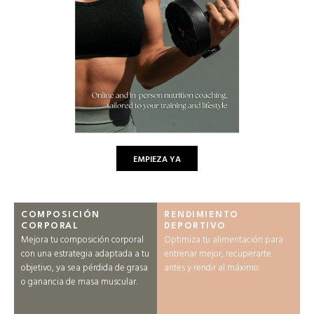
EMPIEZA YA
COMPOSICIÓN
RENDIMIENTO
CORPORAL
DEPORTIVO
Mejora tu composición corporal
Optimiza tu alimentación para
con una estrategia adaptada a tu
entrenar mejor, recuperarte
objetivo, ya sea pérdida de grasa
antes y rendir al máximo.
o ganancia de masa muscular.